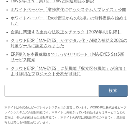
Difyを学ぼう 第1回 Difyと関連用語を解説
ホワイトペーパー「業務変化に伴うシステムリプレイス」公開
ホワイトペーパー「Excel管理からの脱却」の無料提供を始めま
した
企業に関連する重要な法改正をチェック【2026年4月以降】
クラウドERP「MA-EYES」がデジタル化・AI導入補助金2026の
対象ツールに認定されました
ERP導入を本番稼働までしっかりサポート！MA-EYES SaaS新
サービス開始
クラウドERP「MA-EYES」に新機能「収支区分機能」が追加！
より詳細なプロジェクト分析が可能に
検
索:
本サイトは株式会社ビーブレイクシステムズが運営しています。WORK-PJは株式会社ビーブ
レイクシステムズの登録商標です。本サイトに掲載されている商品名またはサービスなどの
名称は、各社の商標または登録商標です。本サイトの内容は掲載日時点の内容です。最新情
報とは異なる可能性がございます。