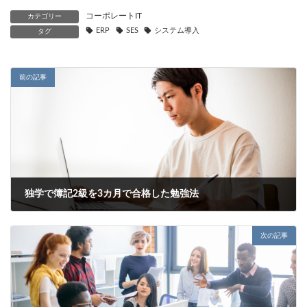
コーポレートIT
カテゴリー
ERP
SES
システム導入
タグ
前の記事
独学で簿記2級を3カ月で合格した勉強法
2023年9月6日
次の記事