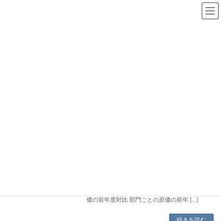
コ
ナ
ン
ビ
テ
ゲ
ン
ー
ツ
シ
へ
ョ
PowerBI活用
ス
ン
キ
に
ッ
移
プ
動
[WORK-PJ] TOP
特集
PowerBI活用
PowerBIを活用して経営分析資料を作成
PowerBI活用
しよう：原価分析レポート編
2023年3月27日
これまでの記事では売上を分析するためのレポ
ート作成がメインのテーマでしたが、当記事で
は原価に着目したレポートの作成をご紹介しま
す。 作成するレポートは次の3種類です。 原
価の前年度対比 部門ごとの原価の前年 […]
続きを読む