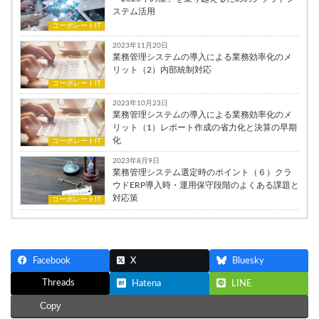
ステム活用
コーポレートIT
2023年11月20日
業務管理システムの導入による業務効率化のメ
リット（2）内部統制対応
コーポレートIT
2023年10月23日
業務管理システムの導入による業務効率化のメ
リット（1）レポート作成の省力化と決算の早期
化
コーポレートIT
2023年8月9日
業務管理システム選定時のポイント（６）クラ
ウドERP導入時・運用保守段階のよくある課題と
対応策
コーポレートIT
Facebook
X
Bluesky
Threads
Hatena
LINE
Copy