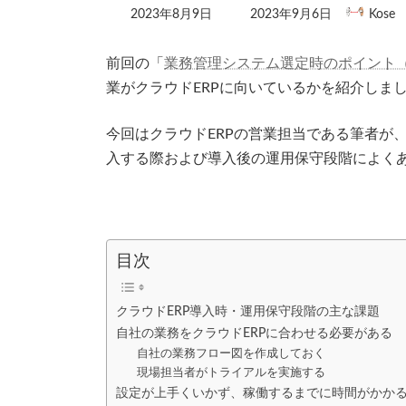
最
2023年8月9日
2023年9月6日
Kose
終
更
新
前回の「
業務管理システム選定時のポイント（
日
業がクラウドERPに向いているかを紹介しま
時
:
今回はクラウドERPの営業担当である筆者が、
入する際および導入後の運用保守段階によく
目次
クラウドERP導入時・運用保守段階の主な課題
自社の業務をクラウドERPに合わせる必要がある
自社の業務フロー図を作成しておく
現場担当者がトライアルを実施する
設定が上手くいかず、稼働するまでに時間がかか