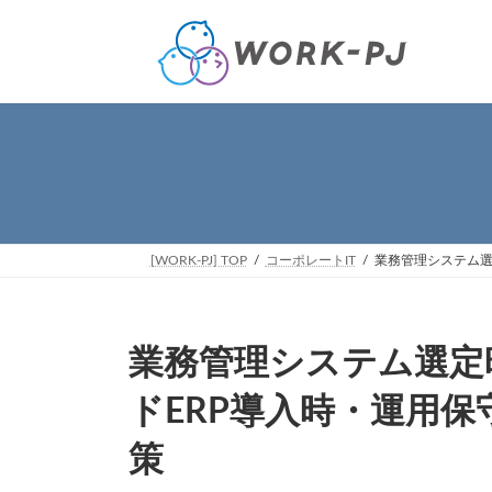
コ
ナ
ン
ビ
テ
ゲ
ン
ー
ツ
シ
へ
ョ
ス
ン
キ
に
ッ
移
プ
動
[WORK-PJ] TOP
コーポレートIT
業務管理システム選
業務管理システム選定
ドERP導入時・運用
策