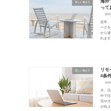
海外
新しい働き方
って
201
近年、
ークを
から遠
れます
リモ
新しい働き方
4条
201
今、日
中で注
宅やサ
が向上