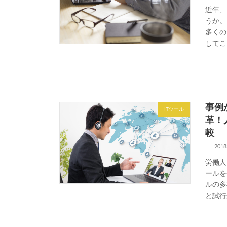
近年、
うか。
多くの
してこ
事例
ITツール
革！
較
201
労働人
ールを
ルの多
と試行