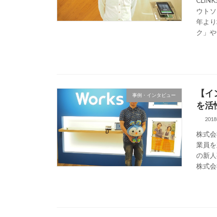
CLI
ウトソ
年より
ク」や
【イ
事例・インタビュー
を活
201
株式会
業員を
の新人
株式会