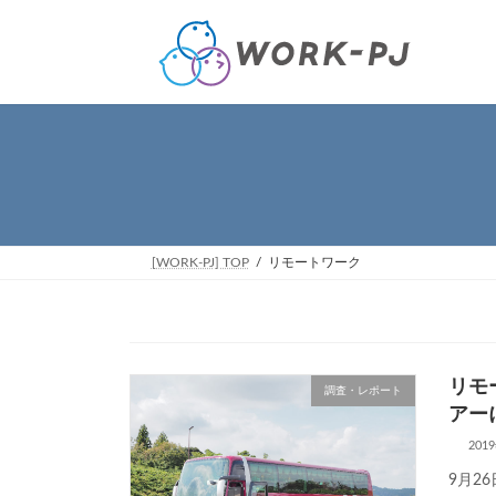
コ
ナ
ン
ビ
テ
ゲ
ン
ー
ツ
シ
へ
ョ
ス
ン
キ
に
ッ
移
プ
動
[WORK-PJ] TOP
リモートワーク
リモ
調査・レポート
アー
201
9月2