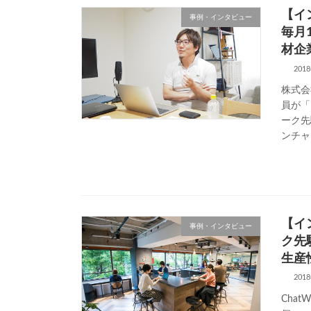
【イ
事例・インタビュー
毎月
材企
201
株式会
員が「
ーク先
ンチャ
【イ
事例・インタビュー
ク先
生産
201
Cha