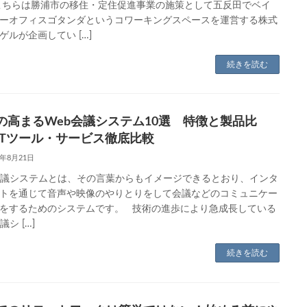
こちらは勝浦市の移住・定住促進事業の施策として五反田でベイ
ーオフィスゴタンダというコワーキングスペースを運営する株式
ゲルが企画してい […]
続きを読む
の高まるWeb会議システム10選 特徴と製品比
ITツール・サービス徹底比較
9年8月21日
会議システムとは、その言葉からもイメージできるとおり、インタ
トを通じて音声や映像のやりとりをして会議などのコミュニケー
をするためのシステムです。 技術の進歩により急成長している
議シ […]
続きを読む