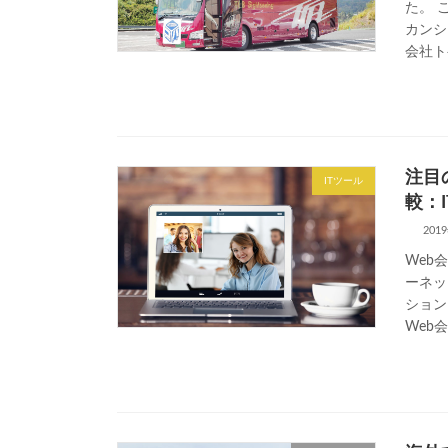
た。 
カンシ
会社ト
注目
ITツール
較：
201
Web
ーネッ
ション
Web会