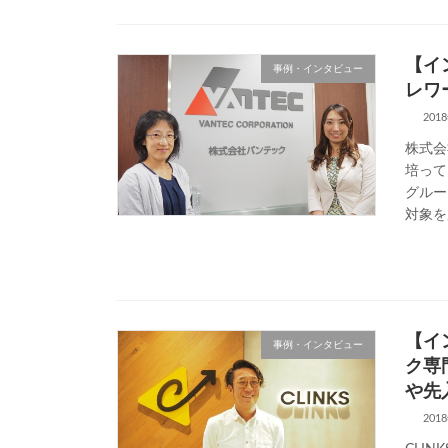
【イ
事例・インタビュー
レワ
201
株式会
培って
グルー
対象を広
【イ
事例・インタビュー
ク専
や先
201