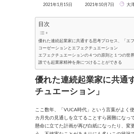
最
2021年1月15日
2021年10月7日
大澤
終
更
新
目次
日
時
:
優れた連続起業家に共通する思考プロセス、「エ
コーゼーションとエフェクチュエーション
エフェクチュエーションの４つの原則と１つの世
誰でも起業家精神を身につけることができる
優れた連続起業家に共通
チュエーション」
ここ数年、「VUCA時代」という言葉がよく
カ月先の見通しを立てることすら困難になっ
懸命に立てた計画が再び白紙になったり、変