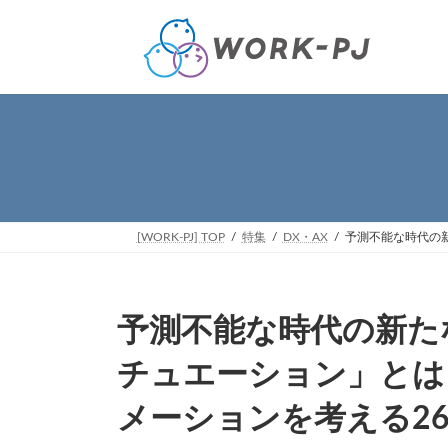
コ
ナ
ン
ビ
テ
ゲ
ン
ー
ツ
シ
へ
ョ
ス
ン
キ
に
ッ
移
プ
動
[WORK-PJ] TOP
特集
DX・AX
予測不能な時代の
予測不能な時代の新た
チュエーション」とは
メーションを考える2