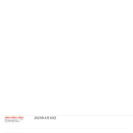
Facebook
X
Bluesky
Threads
Hatena
LINE
Copy
関連記事
電子帳簿保存法対応を想定したERP導入事例＜ERP導入事例21
＞
2023年9月21日
システムの老朽化、多重入力など様々な課題を抱えたシステム
開発会社の事例＜ERP導入事例５＞
2023年4月10日