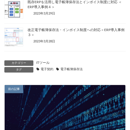
既存ERPを活用し電子帳簿保存法とインボイス制度に対応 ＜
ERP導入事例４＞
2023年3月29日
改正電子帳簿保存法・インボイス制度への対応＜ERP導入事例
３＞
2023年3月28日
ITツール
カテゴリー
電子契約
電子帳簿保存法
タグ
前の記事