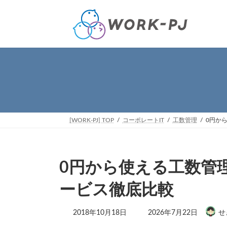
コ
ナ
ン
ビ
テ
ゲ
ン
ー
ツ
シ
へ
ョ
ス
ン
キ
に
ッ
移
プ
動
[WORK-PJ] TOP
コーポレートIT
工数管理
0円か
0円から使える工数管
ービス徹底比較
最
2018年10月18日
2026年7月22日
せ
終