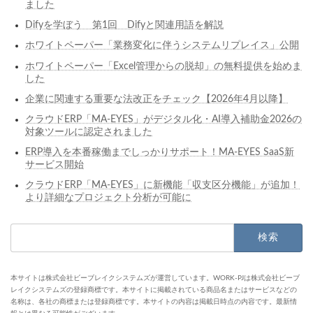
ました
Difyを学ぼう 第1回 Difyと関連用語を解説
ホワイトペーパー「業務変化に伴うシステムリプレイス」公開
ホワイトペーパー「Excel管理からの脱却」の無料提供を始めま
した
企業に関連する重要な法改正をチェック【2026年4月以降】
クラウドERP「MA-EYES」がデジタル化・AI導入補助金2026の
対象ツールに認定されました
ERP導入を本番稼働までしっかりサポート！MA-EYES SaaS新
サービス開始
クラウドERP「MA-EYES」に新機能「収支区分機能」が追加！
より詳細なプロジェクト分析が可能に
検
索:
本サイトは株式会社ビーブレイクシステムズが運営しています。WORK-PJは株式会社ビーブ
レイクシステムズの登録商標です。本サイトに掲載されている商品名またはサービスなどの
名称は、各社の商標または登録商標です。本サイトの内容は掲載日時点の内容です。最新情