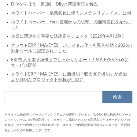
Difyを学ぼう 第1回 Difyと関連用語を解説
ホワイトペーパー「業務変化に伴うシステムリプレイス」公開
ホワイトペーパー「Excel管理からの脱却」の無料提供を始めま
した
企業に関連する重要な法改正をチェック【2026年4月以降】
クラウドERP「MA-EYES」がデジタル化・AI導入補助金2026の
対象ツールに認定されました
ERP導入を本番稼働までしっかりサポート！MA-EYES SaaS新
サービス開始
クラウドERP「MA-EYES」に新機能「収支区分機能」が追加！
より詳細なプロジェクト分析が可能に
検
索:
本サイトは株式会社ビーブレイクシステムズが運営しています。WORK-PJは株式会社ビーブ
レイクシステムズの登録商標です。本サイトに掲載されている商品名またはサービスなどの
名称は、各社の商標または登録商標です。本サイトの内容は掲載日時点の内容です。最新情
報とは異なる可能性がございます。