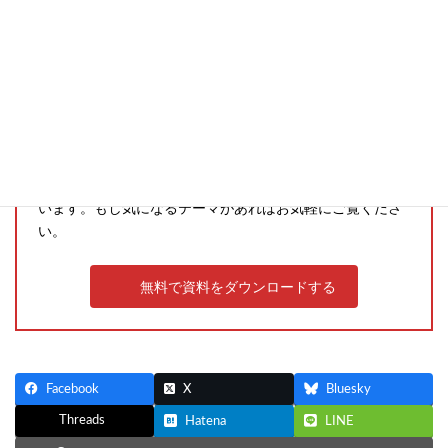
業務に役立つホワイトペーパー公開中
Excel管理からの脱却
業務変化に伴うシステムリプレイス
複数事業を抱えるIT企業向けERP導入実践ガイド など
さまざまなテーマのホワイトペーパーを無料でご提供して
います。もし気になるテーマがあればお気軽にご覧くださ
い。
無料で資料をダウンロードする
Facebook
X
Bluesky
Threads
Hatena
LINE