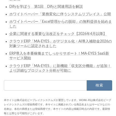
Difyを学ぼう 第1回 Difyと関連用語を解説
ホワイトペーパー「業務変化に伴うシステムリプレイス」公開
ホワイトペーパー「Excel管理からの脱却」の無料提供を始めま
した
企業に関連する重要な法改正をチェック【2026年4月以降】
クラウドERP「MA-EYES」がデジタル化・AI導入補助金2026の
対象ツールに認定されました
ERP導入を本番稼働までしっかりサポート！MA-EYES SaaS新
サービス開始
クラウドERP「MA-EYES」に新機能「収支区分機能」が追加！
より詳細なプロジェクト分析が可能に
検
索:
本サイトは株式会社ビーブレイクシステムズが運営しています。WORK-PJは株式会社ビーブ
レイクシステムズの登録商標です。本サイトに掲載されている商品名またはサービスなどの
名称は、各社の商標または登録商標です。本サイトの内容は掲載日時点の内容です。最新情
報とは異なる可能性がございます。