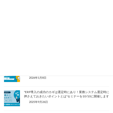
Threads
Hatena
LINE
Copy
関連記事
"ERP導入の成功のカギは選定時にあり！業務システム選定時に
押さえておきたいポイントとは"セミナーを2/20オンラインに
て開催します
2026年2月6日
2026年最初のセミナーは”他社事例から学ぶ正しいプロジェク
ト収支管理の実現方法” 1/16（金）開催します
2026年1月8日
"ERP導入の成功のカギは選定時にあり！業務システム選定時に
押さえておきたいポイントとは"セミナーを10/10に開催します
2025年9月26日