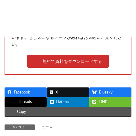
Excel管理からの脱却
業務変化に伴うシステムリプレイス
複数事業を抱えるIT企業向けERP導入実践ガイド など
さまざまなテーマのホワイトペーパーを無料でご提供して
います。もし気になるテーマがあればお気軽にご覧くださ
い。
無料で資料をダウンロードする
Facebook
X
Bluesky
Threads
Hatena
LINE
Copy
ニュース
カテゴリー