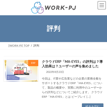
コ
ナ
ン
ビ
テ
ゲ
ン
ー
ツ
シ
へ
ョ
評判
ス
ン
キ
に
ッ
移
プ
動
[WORK-PJ] TOP
評判
クラウドERP「MA-EYES」の評判は？導
ERP
入効果は？ユーザーの声を集めました
2022年8月23日
今回は、IT業や広告業などの企業の業務全般を
サポートするクラウドERP「MA-EYES」につい
て、製品の概要や、実際に利用中のユーザーか
らの評判などについてご紹介します。 クラウド
ERP「MA-EYES」とは ビーブレイ […]
続きを読む