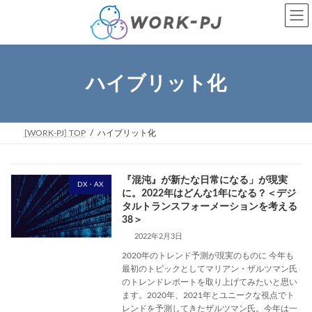
コ
ナ
ン
ビ
テ
ゲ
ン
ー
ツ
シ
へ
ョ
ハイブリット化
ス
ン
キ
に
ッ
移
プ
動
[WORK-PJ] TOP
ハイブリット化
『混沌』が新たな日常になる」が現実
DX・AX
に。2022年はどんな1年になる？＜デジ
タルトランスフォーメーションを考える
38＞
2022年2月3日
2020年のトレンド予測が現実のものに 今年も
最初のトピックとしてマリアン・ザルツマン氏
のトレンドレポートを取り上げてみたいと思い
ます。2020年、2021年とユニークな視点でト
レンドを予測してきたザルツマン氏。今年は一