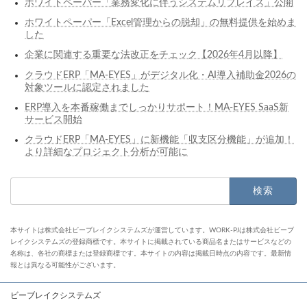
ホワイトペーパー「業務変化に伴うシステムリプレイス」公開
ホワイトペーパー「Excel管理からの脱却」の無料提供を始めま
した
企業に関連する重要な法改正をチェック【2026年4月以降】
クラウドERP「MA-EYES」がデジタル化・AI導入補助金2026の
対象ツールに認定されました
ERP導入を本番稼働までしっかりサポート！MA-EYES SaaS新
サービス開始
クラウドERP「MA-EYES」に新機能「収支区分機能」が追加！
より詳細なプロジェクト分析が可能に
検
索:
本サイトは株式会社ビーブレイクシステムズが運営しています。WORK-PJは株式会社ビーブ
レイクシステムズの登録商標です。本サイトに掲載されている商品名またはサービスなどの
名称は、各社の商標または登録商標です。本サイトの内容は掲載日時点の内容です。最新情
報とは異なる可能性がございます。
ビーブレイクシステムズ