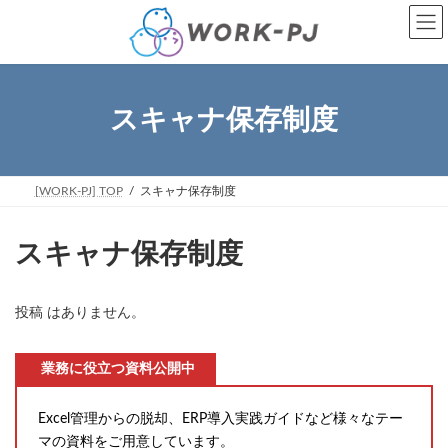
コ
ナ
ン
ビ
テ
ゲ
ン
ー
ツ
シ
へ
ョ
スキャナ保存制度
ス
ン
キ
に
ッ
移
プ
動
[WORK-PJ] TOP
スキャナ保存制度
スキャナ保存制度
投稿 はありません。
業務に役立つ資料公開中
Excel管理からの脱却、ERP導入実践ガイドなど様々なテー
マの資料をご用意しています。