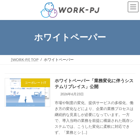
コ
ナ
ン
ビ
テ
ゲ
ン
ー
ツ
シ
へ
ョ
ホワイトペーパー
ス
ン
キ
に
ッ
移
プ
動
[WORK-PJ] TOP
ホワイトペーパー
ホワイトペーパー「業務変化に伴うシス
コーポレートIT
テムリプレイス」公開
2026年6月23日
市場や制度の変化、提供サービスの多様化、働
き方の変化などにより、企業の業務プロセスは
継続的な見直しが必要になっています。一方
で、導入当時の業務を前提に構築された既存シ
ステムでは、こうした変化に柔軟に対応でき
ず、「業務とシ […]