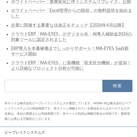
ホワイトペーパー「業務変化に伴うシステムリプレイス」公開
ホワイトペーパー「Excel管理からの脱却」の無料提供を始めま
した
企業に関連する重要な法改正をチェック【2026年4月以降】
クラウドERP「MA-EYES」がデジタル化・AI導入補助金2026の
対象ツールに認定されました
ERP導入を本番稼働までしっかりサポート！MA-EYES SaaS新
サービス開始
クラウドERP「MA-EYES」に新機能「収支区分機能」が追加！
より詳細なプロジェクト分析が可能に
検
索:
本サイトは株式会社ビーブレイクシステムズが運営しています。WORK-PJは株式会社ビーブ
レイクシステムズの登録商標です。本サイトに掲載されている商品名またはサービスなどの
名称は、各社の商標または登録商標です。本サイトの内容は掲載日時点の内容です。最新情
報とは異なる可能性がございます。
ビーブレイクシステムズ